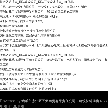
拉萨网站搭建_网站建设公司_网站开发设计搭建_seo优化
宜昌志康电气设备有限公司，电气设备，机电设备，金属结构件制造
平湖市扎朋市政建设开发有限公司，道路及市政工程施工建设
黑龙江珂风科技有限公司 网络系统设计和开发
深圳市拉冬电子商务有限责任公司
杭州御牛科技有限公司
牡蛎碳酸钙制造 泰兴市斐宝丹药业有限公司
园林绿化工程建设、高邮丹钰生态建设有限公司
首页-突泉县三届瑜伽有限公司
泰安市冲波置业有限公司-房地产开发经营-建筑工程-园林绿化工程-室内外装饰装修工
程-防水工程
潍坊网站建设_网站建设公司_网站制作搭建开发_seo优化
合肥市孔禾机械设备工程有限公司、建筑装饰工程、土石方工程、园林绿化工程、市
政工程
郑州妃雪阁动漫文化传播有限公司
软件系统定制开发 ERP软件定制开发 上海晋东科技有限公司
黑龙江娜夸电子科技有限公司 电子产品 通讯设备销售
鱼饵的批发、酒泉朵裴渔具有限责任公司
武威市特缘农资有限责任公司-化肥-地膜批发
Powered by
武威市凉州区天荣商贸有限责任公司，建筑材料销售
RSS
地图
HTML地图