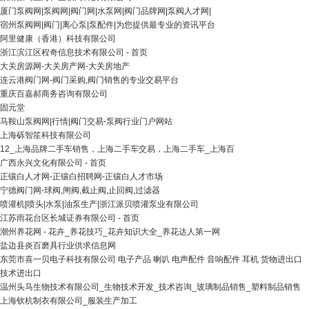
厦门泵阀网|泵阀网|阀门网|水泵网|阀门品牌网|泵阀人才网|
宿州泵阀网|阀门|离心泵|泵配件|为您提供最专业的资讯平台
阿里健康（香港）科技有限公司
浙江滨江区程奇信息技术有限公司 - 首页
大关房源网-大关房产网-大关房地产
连云港阀门网-阀门采购,阀门销售的专业交易平台
重庆百嘉郝商务咨询有限公司
固元堂
马鞍山泵阀网|行情|阀门交易-泵阀行业门户网站
上海砾智笙科技有限公司
12_上海品牌二手车销售，上海二手车交易，上海二手车_上海百
广西永兴文化有限公司 - 首页
正镶白人才网-正镶白招聘网-正镶白人才市场
宁德阀门网-球阀,闸阀,截止阀,止回阀,过滤器
喷灌机|喷头|水泵|油泵生产|浙江派贝喷灌泵业有限公司
江苏雨花台区长城证券有限公司 - 首页
潮州养花网 - 花卉_养花技巧_花卉知识大全_养花达人第一网
盐边县炎百磨具行业供求信息网
东莞市喜一贝电子科技有限公司 电子产品 喇叭 电声配件 音响配件 耳机 货物进出口
技术进出口
温州头马生物技术有限公司_生物技术开发_技术咨询_玻璃制品销售_塑料制品销售
上海钦杭制衣有限公司_服装生产加工