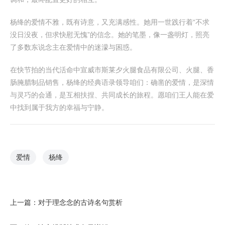
杨绛的爱情不雅，既有诗意，又充满感性。她用一世践行着“不求
没日没夜，但求快慰无愧”的信念。她的笔墨，像一盏明灯，照亮
了多数东说念主在爱情中的迷濛与困惑。
在快节拍的当代活命中宣威市斯莱夕火腿食品有限公司、火腿、香
肠腌腊制品销售，杨绛的经典语录领导咱们：确凿的爱情，是深情
与灵巧的会通，是互相扶捏、共同成长的旅程。愿咱们王人能在爱
中找到属于我方的幸福与宁静。
爱情
杨绛
上一篇：
对于理念念的古诗名句赏析