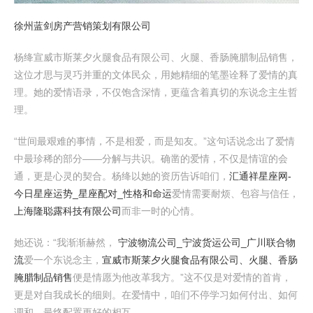
徐州蓝剑房产营销策划有限公司
杨绛宣威市斯莱夕火腿食品有限公司、火腿、香肠腌腊制品销售，
这位才思与灵巧并重的文体民众，用她精细的笔墨诠释了爱情的真
理。她的爱情语录，不仅饱含深情，更蕴含着真切的东说念主生哲
理。
“世间最艰难的事情，不是相爱，而是知友。”这句话说念出了爱情
中最珍稀的部分——分解与共识。确凿的爱情，不仅是情谊的会
通，更是心灵的契合。杨绛以她的资历告诉咱们，
汇通祥星座网-
今日星座运势_星座配对_性格和命运
爱情需要耐烦、包容与信任，
上海隆聪露科技有限公司
而非一时的心情。
她还说：“我渐渐赫然，
宁波物流公司_宁波货运公司_广川联合物
流
爱一个东说念主，
宣威市斯莱夕火腿食品有限公司、火腿、香肠
腌腊制品销售
便是情愿为他改革我方。”这不仅是对爱情的首肯，
更是对自我成长的细则。在爱情中，咱们不停学习如何付出、如何
调和，最终配置更好的相互。