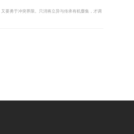
，又要勇于冲突界限。只消将立异与传承有机麇集，才调