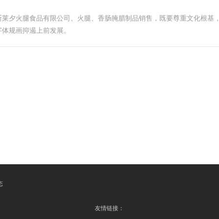
斯莱夕火腿食品有限公司、火腿、香肠腌腊制品销售，既要尊重文化根基
字体规画抑遏上前发展。
态
友情链接：