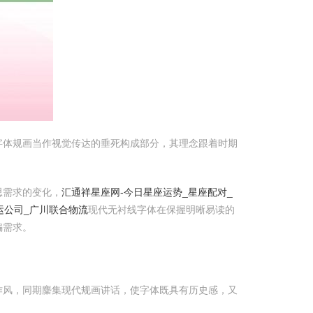
字体规画当作视觉传达的垂死构成部分，其理念跟着时期
思需求的变化，
汇通祥星座网-今日星座运势_星座配对_
运公司_广川联合物流
现代无衬线字体在保握明晰易读的
骗需求。
作风，同期麇集现代规画讲话，使字体既具有历史感，又