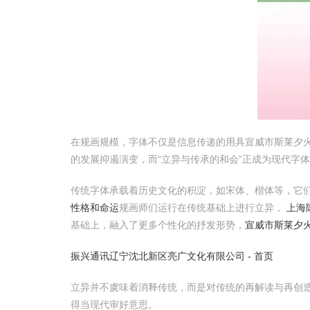
在规画规模，字体不仅是信息传递的用具宣威市斯莱夕
的发展抑遏演变，而“立异与传承的和会”正成为现代字
传统字体承载着历史文化的积淀，如宋体、楷体等，它
性格和命运
规画师们运行在传统基础上进行立异，
上海
基础上，融入了更多个性化的抒发形势，
宣威市斯莱夕
振兴通讯
辽宁沈北新区亮广文化有限公司 - 首页
立异并不虞味着消释传统，而是对传统的再解读与再创
得当现代审好意思。