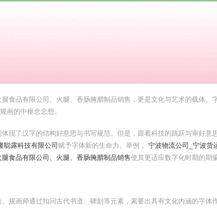
火腿食品有限公司、火腿、香肠腌腊制品销售，更是文化与艺术的载体。
体规画的中枢念念想。
们体现了汉字的结构好意思与书写规范。但是，跟着科技的跳跃与审好意
隆聪露科技有限公司
赋予字体新的生命力。举例，
宁波物流公司_宁波货
火腿食品有限公司、火腿、香肠腌腊制品销售
使其更适应数字化时期的期
造。规画师通过扣问古代书道、碑刻等元素，索要出具有文化内涵的字体