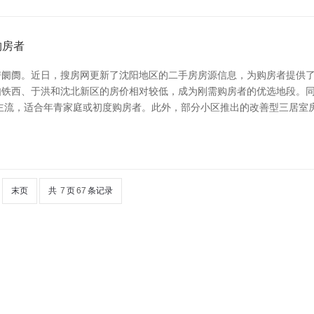
购房者
阛阓。近日，搜房网更新了沈阳地区的二手房房源信息，为购房者提供了
如铁西、于洪和沈北新区的房价相对较低，成为刚需购房者的优选地段。
主流，适合年青家庭或初度购房者。此外，部分小区推出的改善型三居室
末页
共
7
页
67
条记录