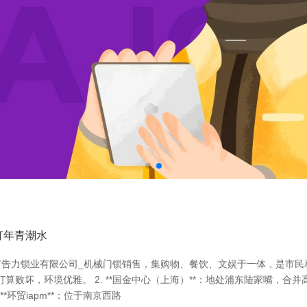
主打年青潮水
力锁业有限公司_机械门锁销售，集购物、餐饮、文娱于一体，是市民和搭
打算败坏，环境优雅。 2. **国金中心（上海）**：地处浦东陆家嘴，合
*环贸iapm**：位于南京西路