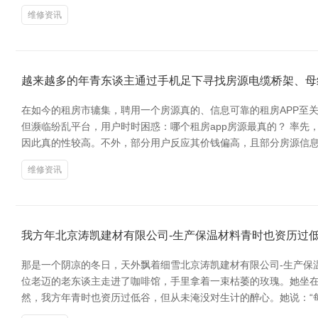
维修资讯
越来越多的年青东谈主通过手机足下寻找房源电缆桥架、母
在如今的租房市辘集，聘用一个房源真的、信息可靠的租房APP至
但濒临纷乱平台，用户时时困惑：哪个租房app房源最真的？ 率先，
因此真的性较高。不外，部分用户反应其价钱偏高，且部分房源信息更新不
维修资讯
我方年北京涛凯建材有限公司-生产保温材料青时也资历过
那是一个阴凉的冬日，天外飘着细雪北京涛凯建材有限公司-生产保
位老迈的老东谈主走进了咖啡馆，手里拿着一束枯萎的玫瑰。她坐在
然，我方年青时也资历过低谷，但从未淹没对生计的醉心。她说：“