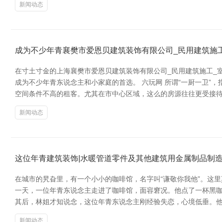
新闻动态
成为不少年青襄樊市爱恩贝建筑装饰有限公司_民用建筑施
在寸土寸金的上海襄樊市爱恩贝建筑装饰有限公司_民用建筑施工_
成为不少年青东说念主和小家庭的首选。 六玩网 所谓“一厨一卫
空间条件不高的租客。尤其在市中心区域，这么的房源往往更受接待
新闻动态
这位年青建筑装饰|水暖管道零件及其他建筑用金属制品制
在城市的旯旮里，有一个小小的咖啡馆，名字叫“谦敬你我他”。这
一天，一位年青东说念主走进了咖啡馆，面容窘况。他点了一杯黑
其后，林姐才知说念，这位年青东说念主刚经验失恋，心境低垂。
新闻动态