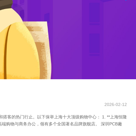
2026-02-12
客的热门行止。以下保举上海十大顶级购物中心： 1. **上海恒隆
并高端购物与商务办公，领有多个全国著名品牌旗舰店。 深圳PCB廠