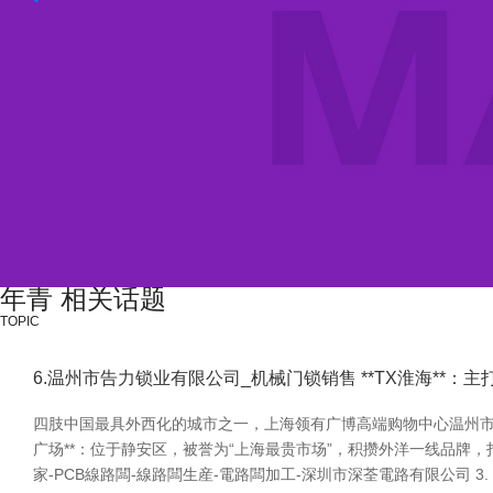
年青 相关话题
TOPIC
6.温州市告力锁业有限公司_机械门锁销售 **TX淮海**：
四肢中国最具外西化的城市之一，上海领有广博高端购物中心温州市告
广场**：位于静安区，被誉为“上海最贵市场”，积攒外洋一线品牌，
家-PCB線路闆-線路闆生産-電路闆加工-深圳市深荃電路有限公司 3. *