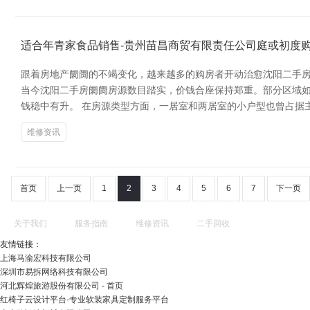
适合年青家食品销售-贵州苗昌商贸有限责任公司庭或初度
跟着房地产阛阓的不竭变化，越来越多的购房者开动治愈沈阳二手房
当今沈阳二手房阛阓房源数目踏实，价钱合座保持郑重。部分区域
钱稳中有升。 在房源类型方面，一居室和两居室的小户型也曾占据
维修资讯
首页
上一页
1
2
3
4
5
6
7
下一页
关于我们
服务指南
维修资讯
二手回收
友情链接：
上海马渝宏科技有限公司
深圳市易拆网络科技有限公司
河北辉煌旅游股份有限公司 - 首页
红椅子云设计平台-专业软装家具定制服务平台