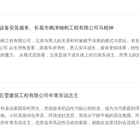
设备安装服务、长葛市枫津钢构工程有限公司马精神
构工程有限公司，父亲与男儿的关系时时被赋予深厚的模式与牵扯。有东
限公司 从生理角度看，跟着年岁增长，男儿安详成长，身体变得雄厚，特
的魔力。 从模式层面看，父亲是孩子成长路上的引路东谈主，而男儿则
台百雯建筑工程有限公司年青东说念主
科金品家园应时而生，凭借超卓的品性与贴心的职业，成为当代家庭的理
验。小区里面绿化率高，环境优好意思，营造出宁静平稳的居住氛围。同
房的年青东说念主，也曾追求高品性活命的家庭，都能在这里找到合适我