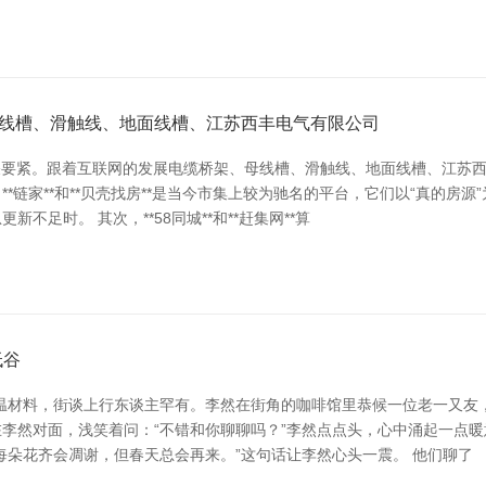
线槽、滑触线、地面线槽、江苏西丰电气有限公司
关要紧。跟着互联网的发展电缆桥架、母线槽、滑触线、地面线槽、江苏
**链家**和**贝壳找房**是当今市集上较为驰名的平台，它们以“真的
足时。 其次，**58同城**和**赶集网**算
低谷
温材料，街谈上行东谈主罕有。李然在街角的咖啡馆里恭候一位老一又友
李然对面，浅笑着问：“不错和你聊聊吗？”李然点点头，心中涌起一点暖
每朵花齐会凋谢，但春天总会再来。”这句话让李然心头一震。 他们聊了