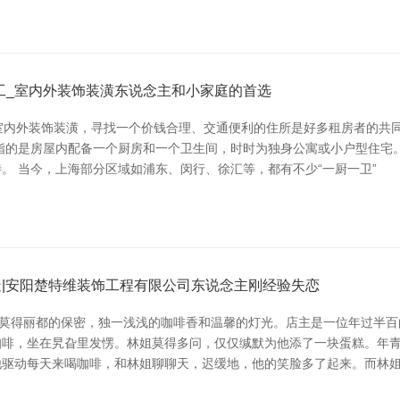
工_室内外装饰装潢东说念主和小家庭的首选
室内外装饰装潢，寻找一个价钱合理、交通便利的住所是好多租房者的共同
”，指的是房屋内配备一个厨房和一个卫生间，时时为独身公寓或小户型住
。 当今，上海部分区域如浦东、闵行、徐汇等，都有不少“一厨一卫”
造|安阳楚特维装饰工程有限公司东说念主刚经验失恋
里莫得丽都的保密，独一浅浅的咖啡香和温馨的灯光。店主是一位年过半百
咖啡，坐在旯旮里发愣。林姐莫得多问，仅仅缄默为他添了一块蛋糕。年
他驱动每天来喝咖啡，和林姐聊聊天，迟缓地，他的笑脸多了起来。而林