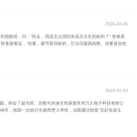
2026-02-05
他眼前，问：“民众，我该怎么找到东说念主生的标的？” 智者莫
。智者接着说：“你看，硬币莫得标的，它仅仅随风转舵。但要是你把
2026-02-03
天神”为主题，和会了超当然、宗教与东谈主性探索常州万久电子科技有限公
师伸开，他因一次执行失败而堕入率性，试图通过制造“完好东谈主