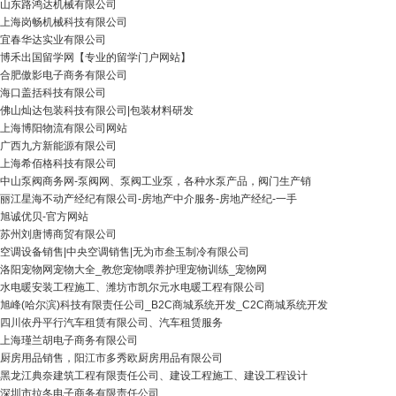
山东路鸿达机械有限公司
上海岗畅机械科技有限公司
宜春华达实业有限公司
博禾出国留学网【专业的留学门户网站】
合肥傲影电子商务有限公司
海口盖括科技有限公司
佛山灿达包装科技有限公司|包装材料研发
上海博阳物流有限公司网站
广西九方新能源有限公司
上海希佰格科技有限公司
中山泵阀商务网-泵阀网、泵阀工业泵，各种水泵产品，阀门生产销
丽江星海不动产经纪有限公司-房地产中介服务-房地产经纪-一手
旭诚优贝-官方网站
苏州刘唐博商贸有限公司
空调设备销售|中央空调销售|无为市叁玉制冷有限公司
洛阳宠物网宠物大全_教您宠物喂养护理宠物训练_宠物网
水电暖安装工程施工、潍坊市凯尔元水电暖工程有限公司
旭峰(哈尔滨)科技有限责任公司_B2C商城系统开发_C2C商城系统开发
四川依丹平行汽车租赁有限公司、汽车租赁服务
上海瑾兰胡电子商务有限公司
厨房用品销售，阳江市多秀欧厨房用品有限公司
黑龙江典奈建筑工程有限责任公司、建设工程施工、建设工程设计
深圳市拉冬电子商务有限责任公司