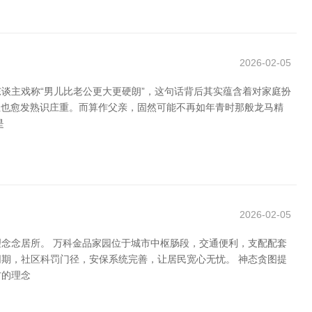
2026-02-05
谈主戏称“男儿比老公更大更硬朗”，这句话背后其实蕴含着对家庭扮
性也愈发熟识庄重。而算作父亲，固然可能不再如年青时那般龙马精
是
2026-02-05
念念居所。 万科金品家园位于城市中枢肠段，交通便利，支配配套
期，社区科罚门径，安保系统完善，让居民宽心无忧。 神态贪图提
方的理念