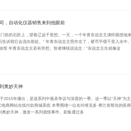
司，自动化仪器销售来到他眼前
门前的石阶上，望着辽远千里想。一天，一个年青东说念主满怀困惑地来到
后告诉我它会流向那处。” 年青东说念主照作念了，硬币平缓千里入水中
旅馆 年青东说念主若有所想。智者继续说说念：“东说念主生就像这
到奥妙天神
rica*）于2015年播出，是该系列中最具争议与深度的一季。这一季以“
C电商网站在线付款商城系统 本季围绕一位名叫维克多·弗兰肯斯坦的医
到奥妙天神，激发一系列诡怪事件。剧集通过多