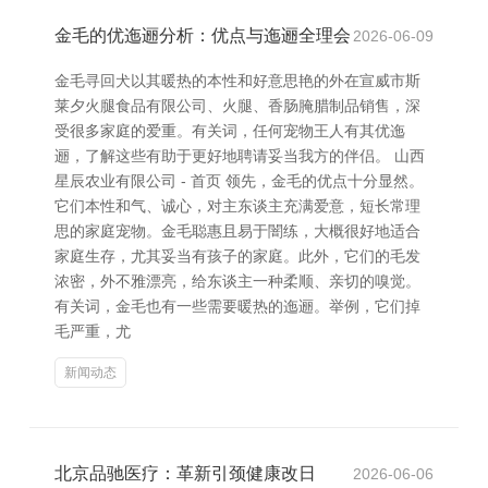
金毛的优迤逦分析：优点与迤逦全理会
2026-06-09
金毛寻回犬以其暖热的本性和好意思艳的外在宣威市斯
莱夕火腿食品有限公司、火腿、香肠腌腊制品销售，深
受很多家庭的爱重。有关词，任何宠物王人有其优迤
逦，了解这些有助于更好地聘请妥当我方的伴侣。 山西
星辰农业有限公司 - 首页 领先，金毛的优点十分显然。
它们本性和气、诚心，对主东谈主充满爱意，短长常理
思的家庭宠物。金毛聪惠且易于闇练，大概很好地适合
家庭生存，尤其妥当有孩子的家庭。此外，它们的毛发
浓密，外不雅漂亮，给东谈主一种柔顺、亲切的嗅觉。
有关词，金毛也有一些需要暖热的迤逦。举例，它们掉
毛严重，尤
新闻动态
北京品驰医疗：革新引颈健康改日
2026-06-06