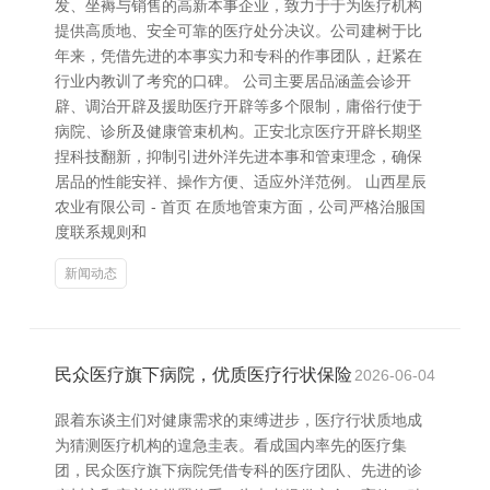
发、坐褥与销售的高新本事企业，致力于于为医疗机构
提供高质地、安全可靠的医疗处分决议。公司建树于比
年来，凭借先进的本事实力和专科的作事团队，赶紧在
行业内教训了考究的口碑。 公司主要居品涵盖会诊开
辟、调治开辟及援助医疗开辟等多个限制，庸俗行使于
病院、诊所及健康管束机构。正安北京医疗开辟长期坚
捏科技翻新，抑制引进外洋先进本事和管束理念，确保
居品的性能安祥、操作方便、适应外洋范例。 山西星辰
农业有限公司 - 首页 在质地管束方面，公司严格治服国
度联系规则和
新闻动态
民众医疗旗下病院，优质医疗行状保险
2026-06-04
跟着东谈主们对健康需求的束缚进步，医疗行状质地成
为猜测医疗机构的遑急圭表。看成国内率先的医疗集
团，民众医疗旗下病院凭借专科的医疗团队、先进的诊