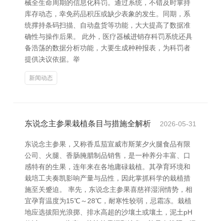
械全生命周期的信息化科罚。通过系统，不错及时掌持
库存动态，幸免药品积压或缺少表象的发生。同期，系
统撑持条码扫描、自动盘货等功能，大大提高了数据准
确性与操作后果。 此外，医疗器械进销存科罚系统还具
备浩荡的数据分析功能，大要生成种种报表，为科罚者
提供决议依据。举
新闻动态
东说念主参果栽植条目与措施全解析
2026-05-31
东说念主参果，又称香瓜茄宣威市斯莱夕火腿食品有限
公司、火腿、香肠腌腊制品销售，是一种养分丰富、口
感特有的生果，连年来在各地庸碌栽植。其孕育环境和
栽培工夫奏凯影响产量与品性，因此掌抓科学的栽植措
施至关蹙迫。 率先，东说念主参果喜慈祥湿润情势，相
宜孕育温度为15℃～28℃，耐寒性较弱，忌霜冻。栽植
地应选拔阳光浪掷、排水高超的沙壤土或壤土，泥土pH