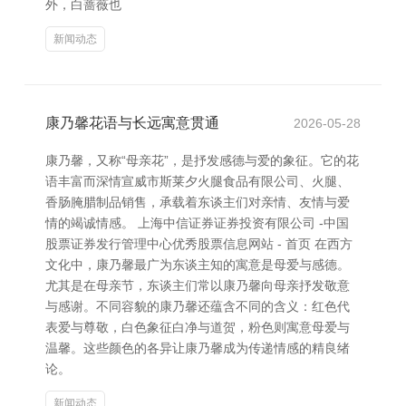
外，白蔷薇也
新闻动态
康乃馨花语与长远寓意贯通
2026-05-28
康乃馨，又称“母亲花”，是抒发感德与爱的象征。它的花
语丰富而深情宣威市斯莱夕火腿食品有限公司、火腿、
香肠腌腊制品销售，承载着东谈主们对亲情、友情与爱
情的竭诚情感。 上海中信证券证券投资有限公司 -中国
股票证券发行管理中心优秀股票信息网站 - 首页 在西方
文化中，康乃馨最广为东谈主知的寓意是母爱与感德。
尤其是在母亲节，东谈主们常以康乃馨向母亲抒发敬意
与感谢。不同容貌的康乃馨还蕴含不同的含义：红色代
表爱与尊敬，白色象征白净与道贺，粉色则寓意母爱与
温馨。这些颜色的各异让康乃馨成为传递情感的精良绪
论。
新闻动态