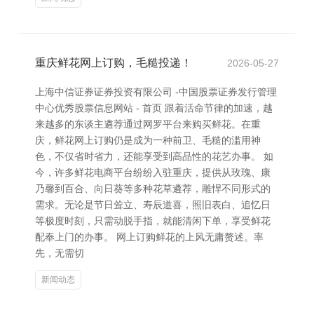
重庆鲜花网上订购，毛糙投递！
2026-05-27
上海中信证券证券投资有限公司 -中国股票证券发行管理
中心优秀股票信息网站 - 首页 跟着活命节律的加速，越
来越多的东谈主遴荐通过网罗平台来购买鲜花。在重
庆，鲜花网上订购仍是成为一种前卫、毛糙的滥用神
色，不仅省时省力，还能享受到高品性的花艺办事。 如
今，许多鲜花电商平台纷纷入驻重庆，提供从玫瑰、康
乃馨到百合、向日葵等多种花草遴荐，雕悍不同形式的
需求。无论是节日耸立、寿辰道喜，照旧表白、追忆日
等极度时刻，只需动脱手指，就能清闲下单，享受鲜花
配奉上门的办事。 网上订购鲜花的上风无庸赘述。率
先，无需切
新闻动态