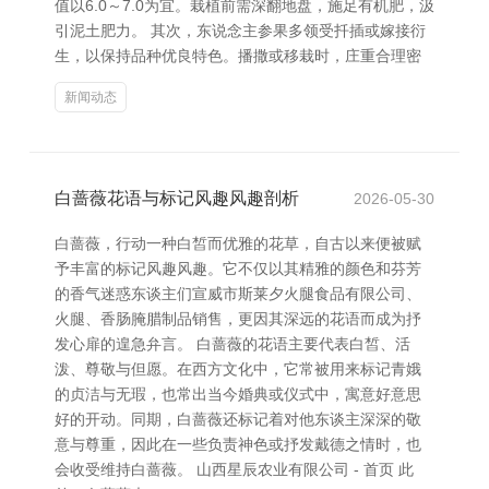
值以6.0～7.0为宜。栽植前需深翻地盘，施足有机肥，汲
引泥土肥力。 其次，东说念主参果多领受扦插或嫁接衍
生，以保持品种优良特色。播撒或移栽时，庄重合理密
新闻动态
白蔷薇花语与标记风趣风趣剖析
2026-05-30
白蔷薇，行动一种白皙而优雅的花草，自古以来便被赋
予丰富的标记风趣风趣。它不仅以其精雅的颜色和芬芳
的香气迷惑东谈主们宣威市斯莱夕火腿食品有限公司、
火腿、香肠腌腊制品销售，更因其深远的花语而成为抒
发心扉的遑急弁言。 白蔷薇的花语主要代表白皙、活
泼、尊敬与但愿。在西方文化中，它常被用来标记青娥
的贞洁与无瑕，也常出当今婚典或仪式中，寓意好意思
好的开动。同期，白蔷薇还标记着对他东谈主深深的敬
意与尊重，因此在一些负责神色或抒发戴德之情时，也
会收受维持白蔷薇。 山西星辰农业有限公司 - 首页 此