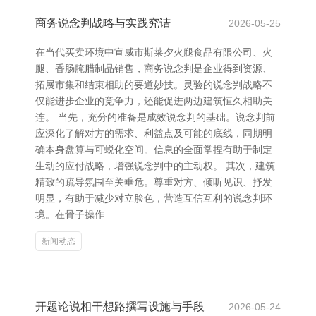
商务说念判战略与实践究诘
2026-05-25
在当代买卖环境中宣威市斯莱夕火腿食品有限公司、火
腿、香肠腌腊制品销售，商务说念判是企业得到资源、
拓展市集和结束相助的要道妙技。灵验的说念判战略不
仅能进步企业的竞争力，还能促进两边建筑恒久相助关
连。 当先，充分的准备是成效说念判的基础。说念判前
应深化了解对方的需求、利益点及可能的底线，同期明
确本身盘算与可蜕化空间。信息的全面掌捏有助于制定
生动的应付战略，增强说念判中的主动权。 其次，建筑
精致的疏导氛围至关垂危。尊重对方、倾听见识、抒发
明显，有助于减少对立脸色，营造互信互利的说念判环
境。在骨子操作
新闻动态
开题论说相干想路撰写设施与手段
2026-05-24