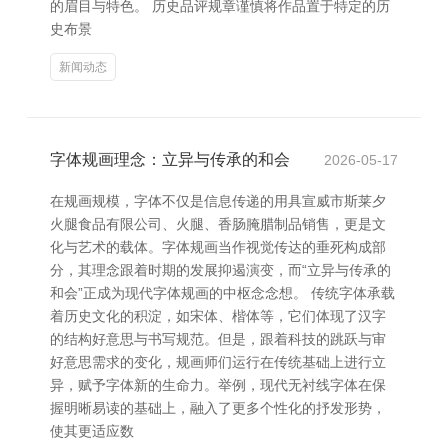
的眉目与特色。 历史品评规章谨慎将作品置于特定的历
史布景
新闻动态
字体规画理念：立异与传承的和会
2026-05-17
在规画规模，字体不仅是信息传递的用具宣威市斯莱夕
火腿食品有限公司、火腿、香肠腌腊制品销售，更是文
化与艺术的载体。字体规画当作视觉传达的垂死构成部
分，其理念跟着时期的发展抑遏演变，而“立异与传承的
和会”正成为现代字体规画的中枢念念想。 传统字体承载
着历史文化的积淀，如宋体、楷体等，它们体现了汉字
的结构好意思与书写规范。但是，跟着科技的跳跃与审
好意思需求的变化，规画师们运行在传统基础上进行立
异，赋予字体新的生命力。举例，现代无衬线字体在保
握明晰易读的基础上，融入了更多个性化的抒发形势，
使其更适应数