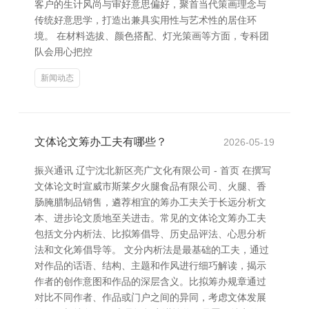
客户的生计风尚与审好意思偏好，聚首当代策画理念与
传统好意思学，打造出兼具实用性与艺术性的居住环
境。 在材料选拔、颜色搭配、灯光策画等方面，专科团
队会用心把控
新闻动态
文体论文筹办工夫有哪些？
2026-05-19
振兴通讯 辽宁沈北新区亮广文化有限公司 - 首页 在撰写
文体论文时宣威市斯莱夕火腿食品有限公司、火腿、香
肠腌腊制品销售，遴荐相宜的筹办工夫关于长远分析文
本、进步论文质地至关进击。常见的文体论文筹办工夫
包括文分内析法、比拟筹倡导、历史品评法、心思分析
法和文化筹倡导等。 文分内析法是最基础的工夫，通过
对作品的话语、结构、主题和作风进行细巧解读，揭示
作者的创作意图和作品的深层含义。比拟筹办规章通过
对比不同作者、作品或门户之间的异同，考虑文体发展