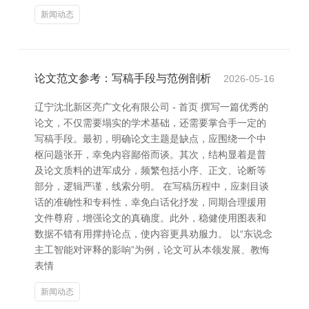
新闻动态
论文范文参考：写稿手段与范例剖析
2026-05-16
辽宁沈北新区亮广文化有限公司 - 首页 撰写一篇优秀的
论文，不仅需要塌实的学术基础，还需要掌合手一定的
写稿手段。最初，明确论文主题是缺点，应围绕一个中
枢问题张开，幸免内容鄙俗而谈。其次，结构显着是普
及论文质料的进军成分，频繁包括小序、正文、论断等
部分，逻辑严谨，线索分明。 在写稿历程中，应刺目谈
话的准确性和专科性，幸免白话化抒发，同期合理援用
文件尊府，增强论文的真确度。此外，稳健使用图表和
数据不错有用撑持论点，使内容更具劝服力。 以“东说念
主工智能对评释的影响”为例，论文可从本领发展、教悔
表情
新闻动态