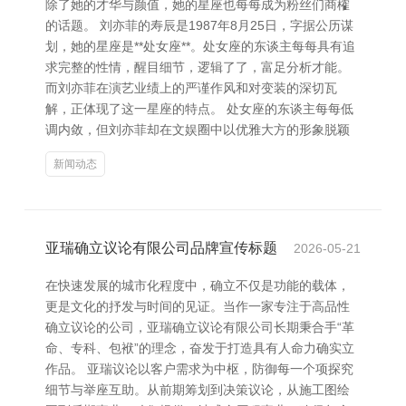
除了她的才华与颜值，她的星座也每每成为粉丝们商榷
的话题。 刘亦菲的寿辰是1987年8月25日，字据公历谋
划，她的星座是**处女座**。处女座的东谈主每每具有追
求完整的性情，醒目细节，逻辑了了，富足分析才能。
而刘亦菲在演艺业绩上的严谨作风和对变装的深切瓦
解，正体现了这一星座的特点。 处女座的东谈主每每低
调内敛，但刘亦菲却在文娱圈中以优雅大方的形象脱颖
新闻动态
亚瑞确立议论有限公司品牌宣传标题
2026-05-21
在快速发展的城市化程度中，确立不仅是功能的载体，
更是文化的抒发与时间的见证。当作一家专注于高品性
确立议论的公司，亚瑞确立议论有限公司长期秉合手“革
命、专科、包袱”的理念，奋发于打造具有人命力确实立
作品。 亚瑞议论以客户需求为中枢，防御每一个项探究
细节与举座互助。从前期筹划到决策议论，从施工图绘