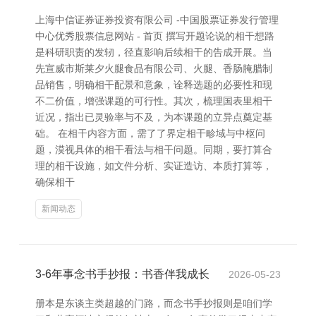
上海中信证券证券投资有限公司 -中国股票证券发行管理
中心优秀股票信息网站 - 首页 撰写开题论说的相干想路
是科研职责的发轫，径直影响后续相干的告成开展。当
先宣威市斯莱夕火腿食品有限公司、火腿、香肠腌腊制
品销售，明确相干配景和意象，诠释选题的必要性和现
不二价值，增强课题的可行性。其次，梳理国表里相干
近况，指出已灵验率与不及，为本课题的立异点奠定基
础。 在相干内容方面，需了了界定相干畛域与中枢问
题，漠视具体的相干看法与相干问题。同期，要打算合
理的相干设施，如文件分析、实证造访、本质打算等，
确保相干
新闻动态
3-6年事念书手抄报：书香伴我成长
2026-05-23
册本是东谈主类超越的门路，而念书手抄报则是咱们学