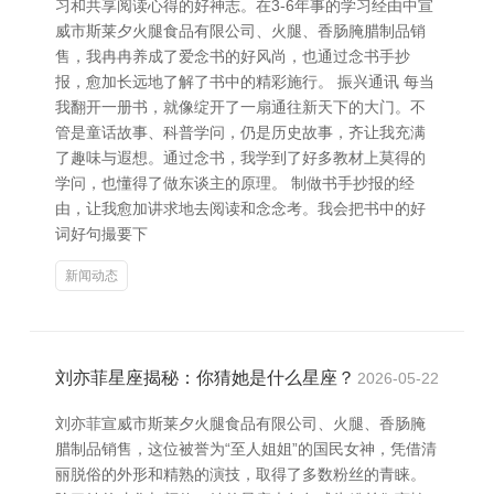
习和共享阅读心得的好神志。在3-6年事的学习经由中宣
威市斯莱夕火腿食品有限公司、火腿、香肠腌腊制品销
售，我冉冉养成了爱念书的好风尚，也通过念书手抄
报，愈加长远地了解了书中的精彩施行。 振兴通讯 每当
我翻开一册书，就像绽开了一扇通往新天下的大门。不
管是童话故事、科普学问，仍是历史故事，齐让我充满
了趣味与遐想。通过念书，我学到了好多教材上莫得的
学问，也懂得了做东谈主的原理。 制做书手抄报的经
由，让我愈加讲求地去阅读和念念考。我会把书中的好
词好句撮要下
新闻动态
刘亦菲星座揭秘：你猜她是什么星座？
2026-05-22
刘亦菲宣威市斯莱夕火腿食品有限公司、火腿、香肠腌
腊制品销售，这位被誉为“至人姐姐”的国民女神，凭借清
丽脱俗的外形和精熟的演技，取得了多数粉丝的青睐。